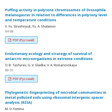
Puffing activity in polytene chromosomes of Drosophila
melanogaster in relation to differences in polyteny level
and temperature conditions
V. Yu. Strashnyuk, Yu. A. Shalamov
84-88
PDF (Русский)
Evolutionary ecology and strategy of survival of
antarctic microorganisms in extreme conditions
O. B. Tashyrev, G. V. Gladka, V. A. Romanovskaya
88-93
PDF (Русский)
Phylogenetic fingerprinting of microbial communities in
metal polluted soils using ribosomal intergenic spacer
analysis (RISA)
M. O. Fomina