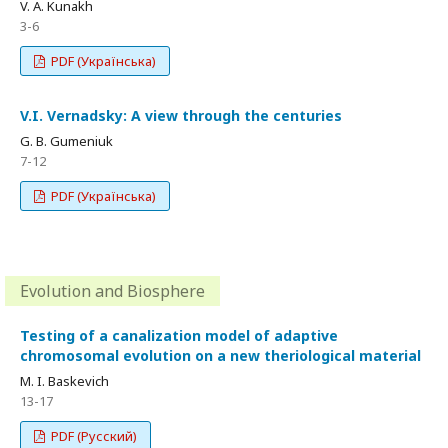
V. A. Kunakh
3-6
PDF (Українська)
V.I. Vernadsky: A view through the centuries
G. B. Gumeniuk
7-12
PDF (Українська)
Evolution and Biosphere
Testing of a canalization model of adaptive
chromosomal evolution on a new theriological material
M. I. Baskevich
13-17
PDF (Русский)