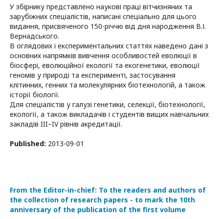
У збірнику представлено наукові праці вітчизняних та
зарубіжних спеціалістів, написані спеціально для цього
видання, присвяченого 150-річчю від дня народження В.І.
Вернадського.
В оглядових і експериментальних статтях наведено дані з
основних напрямків вивчення особливостей еволюції в
біосфері, еволюційної екології та екогенетики, еволюції
геномів у природі та експерименті, застосування
клітинних, генних та молекулярних біотехнологій, а також
історії біології.
Для спеціалістів у галузі генетики, селекції, біотехнології,
екології, а також викладачів і студентів вищих навчальних
закладів III–IV рівнів акредитації.
Published:
2013-09-01
From the Editor-in-chief: To the readers and authors of
the collection of research papers - to mark the 10th
anniversary of the publication of the first volume