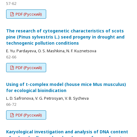
57-62
PDF (Русский)
The research of cytogenetic characteristics of scots
pine (Pinus sylvestris L.) seed progeny in drought and
technogenic pollution conditions
E. Yu. Pardayeva, O. S. Mashkina, N. F. Kuznetsova
62-66
PDF (Русский)
Using of t-complex model (house mice Mus musculus)
for ecological bioindication
L. D. Safronova, V. G. Petrosyan, V. B. Sycheva
66-72
PDF (Русский)
Karyological investigation and analysis of DNA content