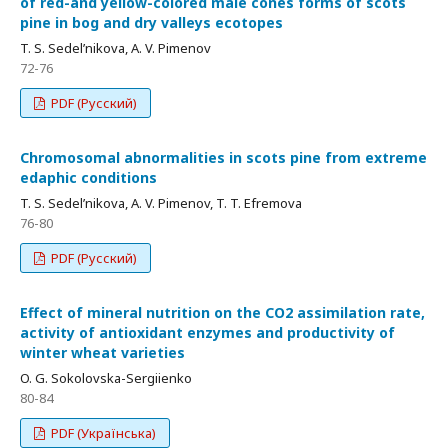
of red-and yellow-colored male cones forms of scots
pine in bog and dry valleys ecotopes
T. S. Sedel’nikova, A. V. Pimenov
72-76
PDF (Русский)
Chromosomal abnormalities in scots pine from extreme
edaphic conditions
T. S. Sedel’nikova, A. V. Pimenov, T. T. Efremova
76-80
PDF (Русский)
Effect of mineral nutrition on the CO2 assimilation rate,
activity of antioxidant enzymes and productivity of
winter wheat varieties
O. G. Sokolovska-Sergiienko
80-84
PDF (Українська)