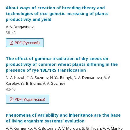
About ways of creation of breeding theory and
technologies of eco-genetic increasing of plants
productivity and yield
V. A. Dragavtsev
38-42
PDF (Русский)
The effect of gamma-irradiation of dry seeds on
productivity of common wheat plants differing in the
presence of rye 1BL/1RS translocation
N. A. Kozub, I. A. Sozinov, H. Ya. Bidnyk, N. A. Demianova, A. V.
Karelov, Ya. B. Blume, A. A. Sozinov
42-46
PDF (Українська)
Phenomena of variability and inheritance are the base
of living organism systems’ evolution
A. V. Kornienko, A. K. Butorina, A. V. Morgun, S. G. Trush, A. A. Manko