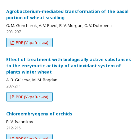
Agrobacterium-mediated transformation of the basal
portion of wheat seadling
O. M. Goncharuk, A. V. Bavol, B. V. Morgun, O. V. Dubrovna
203-207
PDF (Українська)
Effect of treatment with biologically active substances
to the enzymatic activity of antioxidant system of
plants winter wheat
A. B. Gulaevа, M. M. Bogdan
207-211
PDF (Українська)
Chloroembryogeny of orchids
R. V. Ivannikov
212-215
PDF (Українська)