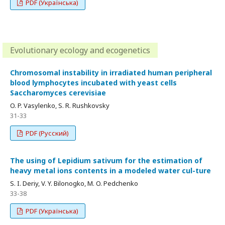
PDF (Українська)
Evolutionary ecology and ecogenetics
Chromosomal instability in irradiated human peripheral
blood lymphocytes incubated with yeast cells
Saccharomyces cerevisiae
O. P. Vasylenko, S. R. Rushkovsky
31-33
PDF (Русский)
The using of Lepidium sativum for the estimation of
heavy metal ions contents in a modeled water cul-ture
S. I. Deriy, V. Y. Bilonogko, M. O. Pedchenko
33-38
PDF (Українська)