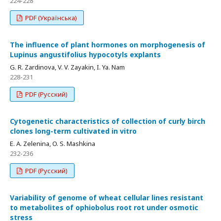
224-228
PDF (Українська)
The influence of plant hormones on morphogenesis of
Lupinus angustifolius hypocotyls explants
G. R. Zardinova, V. V. Zayakin, I. Ya. Nam
228-231
PDF (Русский)
Cytogenetic characteristics of collection of curly birch
clones long-term cultivated in vitro
E. A. Zelenina, O. S. Mashkina
232-236
PDF (Русский)
Variability of genome of wheat cellular lines resistant
to metabolites of ophiobolus root rot under osmotic
stress