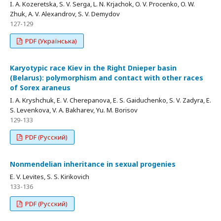
I. A. Kozeretska, S. V. Serga, L. N. Krjachok, O. V. Procenko, O. W.
Zhuk, A. V. Alexandrov, S. V. Demydov
127-129
PDF (Українська)
Karyotypic race Kiev in the Right Dnieper basin
(Belarus): polymorphism and contact with other races
of Sorex araneus
I. A. Kryshchuk, E. V. Cherepanova, E. S. Gaiduchenko, S. V. Zadyra, E.
S. Levenkova, V. A. Bakharev, Yu. M. Borisov
129-133
PDF (Русский)
Nonmendelian inheritance in sexual progenies
E. V. Levites, S. S. Kirikovich
133-136
PDF (Русский)