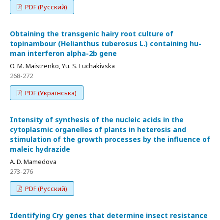
PDF (Русский)
Obtaining the transgenic hairy root culture of
topinambour (Helianthus tuberosus L.) containing hu-
man interferon alpha-2b gene
O. M. Maistrenko, Yu. S. Luchakivska
268-272
PDF (Українська)
Intensity of synthesis of the nucleic acids in the
cytoplasmic organelles of plants in heterosis and
stimulation of the growth processes by the influence of
maleic hydrazide
A. D. Mamedova
273-276
PDF (Русский)
Identifying Cry genes that determine insect resistance