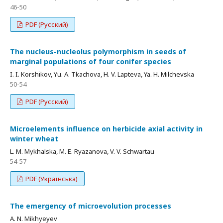
46-50
PDF (Русский)
The nucleus-nucleolus polymorphism in seeds of
marginal populations of four conifer species
I. I. Korshikov, Yu. A. Tkachova, H. V. Lapteva, Ya. H. Milchevska
50-54
PDF (Русский)
Microelements influence on herbicide axial activity in
winter wheat
L. M. Mykhalska, M. E. Ryazanova, V. V. Schwartau
54-57
PDF (Українська)
The emergency of microevolution processes
A. N. Mikhyeyev