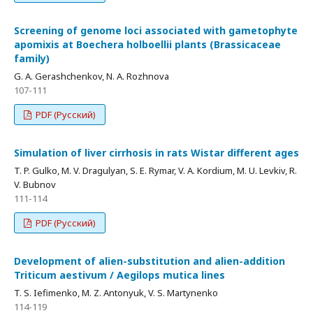
Screening of genome loci associated with gametophyte
apomixis at Boechera holboellii plants (Brassicaceae
family)
G. A. Gerashchenkov, N. A. Rozhnova
107-111
PDF (Русский)
Simulation of liver cirrhosis in rats Wistar different ages
T. P. Gulko, M. V. Dragulyan, S. E. Rymar, V. A. Kordium, M. U. Levkiv, R.
V. Bubnov
111-114
PDF (Русский)
Development of alien-substitution and alien-addition
Triticum aestivum / Aegilops mutica lines
T. S. Iefimenko, M. Z. Antonyuk, V. S. Martynenko
114-119