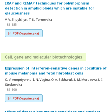
IRAP and REMAP techniques for polymorphism
detection in amphidiploids which are instable for
glaucousness
V. V. Shpylchyn, T. K. Ternovska
181-185
PDF (Українська)
Cell, gene and molecular biotechnologies
Expression of interferon-sensitive genes in coculture of
mouse melanoma and fetal fibroblast cells
O. V. Anopriyenko, I. N. Vagina, O. A. Zakharuk, L. M. Morozova, L. I.
Strokovska
186-190
PDF (Українська)
Effect of donor plant growth conditions and nutrient