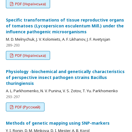
PDF (Українська)
Specific transformations of tissue reproductive organs
of tomatoes (Lycopersicon esculentum Mill.) under the
influence pathogenic microorganisms
M. D. Melnychuk, J. V. Kolomiets, A. F. Likhanov, J. F. Avetysjan
289-293
PDF (Українська)
Physiology -biochemical and genetically characteristics
of perspective insect pathogen strains Bacillus
thuringiensis
A. L. Parkhomenko, N. V. Punina, V. S. Zotov, T. Yu. Parkhomenko
293-297
PDF (Русский)
Methods of genetic mapping using SNP-markers
Y. I. Ronin, D. M. Minkova, D. I. Mester, A. B. Korol