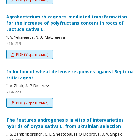
Agrobacterium rhizogenes-mediated transformation
for the increase of polyfructans content in roots of
Lactuca sativa L.
Y. V. Yelisieieva, N. A. Matvieieva
216-219
PDF (Українська)
Induction of wheat defense responses against Septoria
tritici agent
I. V. Zhuk, A. P. Dmitriev
219-223
PDF (Українська)
The features androgenesis in vitro of intervarieties
hybrids of Oryza sativa L. from ukrainian selection
I. S. Zambriborshch, O. L. Shestopal, H. O. Dobrova, D. V. Shpak