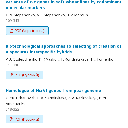
variants of Wx genes in soft wheat lines by codominant
molecular markers
O. V. Stepanenko, A. I. Stepanenko, B. V. Morgun
309-313
PDF (Українська)
Biotechnological approaches to selecting of creation of
alopecurus interspecific hybrids
V. A. Stolepchenko, P. P. Vasko, I. P. Kondratskaya, T. I. Fomenko
313-318
PDF (Русский)
Homologue of HcrVf genes from pear genome
O. Yu. Urbanovich, P. V. Kuzmitskaya, Z. A. Kazlovskaya, B. Yu.
Anoshenko
318-322
PDF (Русский)