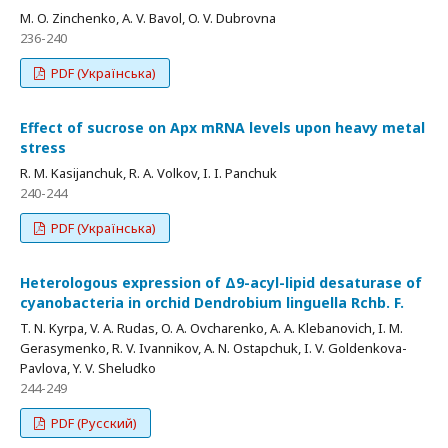
M. O. Zinchenko, A. V. Bavol, O. V. Dubrovna
236-240
PDF (Українська)
Effect of sucrose on Apx mRNA levels upon heavy metal
stress
R. M. Kasijanchuk, R. A. Volkov, I. I. Panchuk
240-244
PDF (Українська)
Heterologous expression of Δ9-acyl-lipid desaturase of
cyanobacteria in orchid Dendrobium linguella Rchb. F.
T. N. Kyrpa, V. A. Rudas, O. A. Ovcharenko, A. A. Klebanovich, I. M.
Gerasymenko, R. V. Ivannikov, A. N. Ostapchuk, I. V. Goldenkova-
Pavlova, Y. V. Sheludko
244-249
PDF (Русский)