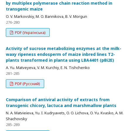
by multiplex polymerase chain reaction method in
transgenic maize
O. V. Markovskiy, M. O. Bannikova, B. V. Morgun
276-280
PDF (Українська)
Activity of sucrose metabolizing enzymes at the milk-
waxy ripeness endosperm of maize inbred lines T2-
plants transformed in planta using LBA4401 (pBi2E)
A. Yu. Matveyeva, V. M. Kurchiy, E. N. Tishchenko
281-285
PDF (Русский)
Comparison of antiviral activity of extracts from
transgenic chicory, lactuca and marshmallow plants
N. A. Matvieieva, Yu. I. Kudryavets, O. O. Lichova, O. Yu. Kvasko, A. M.
Shachovsky
285-289