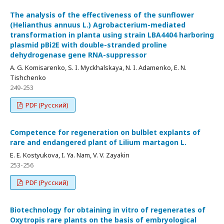
The analysis of the effectiveness of the sunflower
(Helianthus annuus L.) Agrobacterium-mediated
transformation in planta using strain LBA4404 harboring
plasmid pBi2E with double-stranded proline
dehydrogenase gene RNA-suppressor
A. G. Komisarenko, S. I. Myckhalskaya, N. I. Adamenko, E. N.
Tishchenko
249-253
PDF (Русский)
Competence for regeneration on bulblet explants of
rare and endangered plant of Lilium martagon L.
E. E. Kostyukova, I. Ya. Nam, V. V. Zayakin
253-256
PDF (Русский)
Biotechnology for obtaining in vitro of regenerates of
Oxytropis rare plants on the basis of embryological