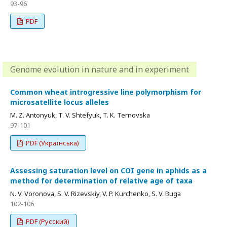
93-96
PDF
Genome evolution in nature and in experiment
Common wheat introgressive line polymorphism for
microsatellite locus alleles
M. Z. Antonyuk, T. V. Shtefyuk, T. K. Ternovska
97-101
PDF (Українська)
Assessing saturation level on COI gene in aphids as a
method for determination of relative age of taxa
N. V. Voronova, S. V. Rizevskiy, V. P. Kurchenko, S. V. Buga
102-106
PDF (Русский)