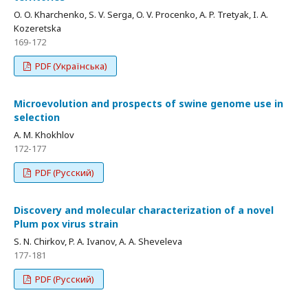
O. O. Kharchenko, S. V. Serga, O. V. Procenko, A. P. Tretyak, I. A.
Kozeretska
169-172
PDF (Українська)
Microevolution and prospects of swine genome use in
selection
A. M. Khokhlov
172-177
PDF (Русский)
Discovery and molecular characterization of a novel
Plum pox virus strain
S. N. Chirkov, P. A. Ivanov, A. A. Sheveleva
177-181
PDF (Русский)