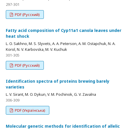
297-301
PDF (Русский)
Fatty acid composition of Cyp11a1 canola leaves under
heat shock
L. O. Sakhno, M. S. Slyvets, A. A. Peterson, A. M. Ostapchuk, N. A.
Korol, N. V. Karbovska, M. V. Kuchuk
301-305
PDF (Русский)
Identification spectra of proteins brewing barely
varieties
L. V. Sirant, M. O. Dykun, V. M. Pochinok, G. V. Zavalna
306-309
PDF (Українська)
Molecular genetic methods for identification of allelic