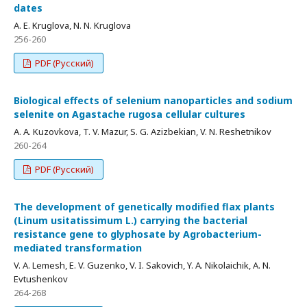
dates
A. E. Kruglova, N. N. Kruglova
256-260
PDF (Русский)
Biological effects of selenium nanoparticles and sodium
selenite on Agastache rugosa cellular cultures
A. A. Kuzovkova, T. V. Mаzur, S. G. Azizbekian, V. N. Reshetnikov
260-264
PDF (Русский)
The development of genetically modified flax plants
(Linum usitatissimum L.) carrying the bacterial
resistance gene to glyphosate by Agrobacterium-
mediated transformation
V. A. Lemesh, E. V. Guzenko, V. I. Sakovich, Y. A. Nikolaichik, A. N.
Evtushenkov
264-268