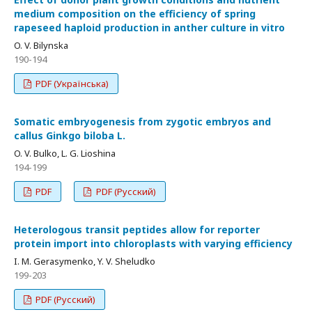
medium composition on the efficiency of spring
rapeseed haploid production in anther culture in vitro
O. V. Bilynska
190-194
PDF (Українська)
Somatic embryogenesis from zygotic embryos and
callus Ginkgo biloba L.
O. V. Bulko, L. G. Lioshina
194-199
PDF
PDF (Русский)
Heterologous transit peptides allow for reporter
protein import into chloroplasts with varying efficiency
I. M. Gerasymenko, Y. V. Sheludko
199-203
PDF (Русский)