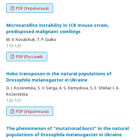
PDF (Українська)
Microsatellite instability in ICR mouse strain,
predisposed malignant swellings
M. V. Kovalchuk, T. P. Gulko
119-123
PDF (Русский)
Hobo transposon in the natural populations of
Drosophila melanogaster in Ukraine
D. I. Kozeretska, S. V. Serga, A. S. Demydova, S. E. Shkliar, I. A.
Kozeretska
123-127
PDF (Українська)
The phenomenon of "mutational burst" in the natural
populations of Drosophila melanogaster in Ukraine