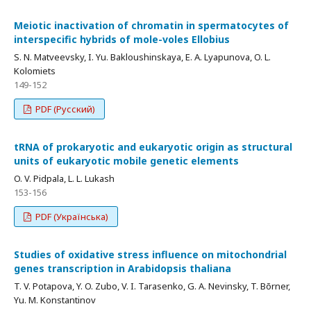
Meiotic inactivation of chromatin in spermatocytes of
interspecific hybrids of mole-voles Ellobius
S. N. Matveevsky, I. Yu. Bakloushinskaya, E. A. Lyapunova, O. L.
Kolomiets
149-152
PDF (Русский)
tRNA of prokaryotic and eukaryotic origin as structural
units of eukaryotic mobile genetic elements
O. V. Pidpala, L. L. Lukash
153-156
PDF (Українська)
Studies of oxidative stress influence on mitochondrial
genes transcription in Arabidopsis thaliana
T. V. Potapova, Y. O. Zubo, V. I. Tarasenko, G. A. Nevinsky, T. Bõrner,
Yu. M. Konstantinov