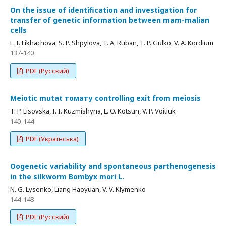
On the issue of identification and investigation for
transfer of genetic information between mam-malian
cells
L. I. Likhachova, S. P. Shpylova, T. A. Ruban, T. P. Gulko, V. A. Kordium
137-140
PDF (Русский)
Meiotic mutat томату controlling exit from meiosis
T. P. Lisovska, I. I. Kuzmishyna, L. O. Kotsun, V. P. Voitiuk
140-144
PDF (Українська)
Oogenetic variability and spontaneous parthenogenesis
in the silkworm Bombyx mori L.
N. G. Lysenko, Liang Haoyuan, V. V. Klymenko
144-148
PDF (Русский)