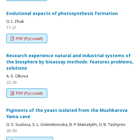
Evolutional aspects of photosynthesis formation
O. I. Zhuk
17-21
PDF (Русский)
Research experience natural and industrial systems of
the biosphere by bioassay methods: features problems,
solutions
A. S. Olkova
22-26
PDF (Русский)
Pigments of the yeast isolated from the Mushkarova
Yama cave
O. S. Suslova, S. L. Golembiovska, B. P. Matselykh, O. B. Tashyrev
26-30