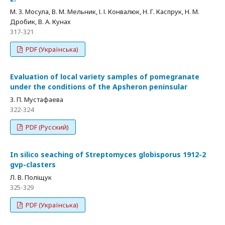
М. З. Мосула, В. М. Мельник, І. І. Конвалюк, Н. Г. Каспрук, Н. М.
Дробик, В. А. Кунах
317-321
PDF (Українська)
Evaluation of local variety samples of pomegranate
under the conditions of the Apsheron peninsular
З. П. Мустафаева
322-324
PDF (Русский)
In silico seaching of Streptomyces globisporus 1912-2
gvp-clasters
Л. В. Поліщук
325-329
PDF (Українська)