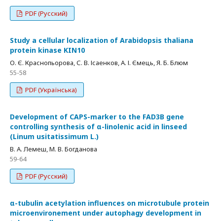
PDF (Русский)
Study а cellular localization of Arabidopsis thaliana
protein kinase KIN10
О. Є. Краснопьорова, С. В. Ісаенков, А. І. Ємець, Я. Б. Блюм
55-58
PDF (Українська)
Development of CAPS-marker to the FAD3B gene
controlling synthesis of α-linolenic acid in linseed
(Linum usitatissimum L.)
В. А. Лемеш, М. В. Богданова
59-64
PDF (Русский)
α-tubulin acetylation influences on microtubule protein
microenvironement under autophagy development in