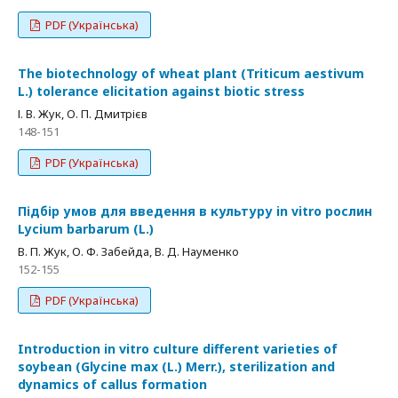
PDF (Українська)
The biotechnology of wheat plant (Triticum aestivum
L.) tolerance elicitation against biotic stress
І. В. Жук, О. П. Дмитрієв
148-151
PDF (Українська)
Підбір умов для введення в культуру in vitro рослин
Lycium barbarum (L.)
В. П. Жук, О. Ф. Забейда, В. Д. Науменко
152-155
PDF (Українська)
Introduction in vitro culture different varieties of
soybean (Glycine max (L.) Merr.), sterilization and
dynamics of callus formation