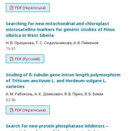
PDF (Українська)
Searching for new mitochondrial and chloroplast
microsatellite markers for genetic studies of Pinus
sibirica in West Siberia
Н. В. Орешкова, Т. С. Седельникова, А. В. Пименов
79-81
PDF (Русский)
Studing of ß-tubulin gene intron length polymorphizm
of Triticum aestivum L. and Hordeum vulgare L.
varieties
А. М. Рабоконь, А. Є. Демкович, Я. В. Пірко, Я. Б. Блюм
82-86
PDF (Українська)
Search for new protein phosphatase inhibitors –