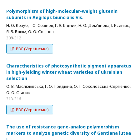
Polymorphism of high-molecular-weight glutenin
subunits in Aegilops biuncialis Vis.
Н. О. Козуб, І. О. Созінов, Г. Я. Бідник, Н. О. Дем’янова, І. Ксиніас,
Я. Б. Блюм, О. О. Созінов
308-312
PDF (Українська)
Charactheristics of photosynthetic pigment apparatus
in high-yielding winter wheat varieties of ukrainian
selection
О. В. Маслюківська, Г. О. Прядкіна, О. Г. Соколовська-Сергієнко,
О. О. Стасик
313-316
PDF (Українська)
The use of resistance gene-analog polymorphism
markers to analyze genetic diversity of Gentiana lutea
L.