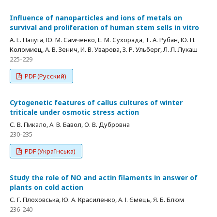
Influence of nanoparticles and ions of metals on
survival and proliferation of human stem sells in vitro
А. Е. Папуга, Ю. М. Самченко, Е. М. Сухорада, Т. А. Рубан, Ю. Н.
Коломиец, А. В. Зенич, И. В. Уварова, З. Р. Ульберг, Л. Л. Лукаш
225-229
PDF (Русский)
Cytogenetic features of callus cultures of winter
triticale under osmotic stress action
С. В. Пикало, А. В. Бавол, О. В. Дубровна
230-235
PDF (Українська)
Study the role of NO and actin filaments in answer of
plants on cold action
С. Г. Плоховська, Ю. А. Красиленко, А. І. Ємець, Я. Б. Блюм
236-240