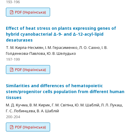
193-196
PDF (Українська)
Effect of heat stress on plants expressing genes of
hybrid cyanobacterial Δ-9- and Δ-12-acyl-lipid
desaturases
Т. М. Кирпа-Несміян, І. М. Герасименко, Л. О. Сахно, І. В.
Голденкова-Павлова, Ю. В. Шелудько
197-199
PDF (Українська)
Similarities and differences of hematopoietic
stem/progenitor cells population from different human
tissues
М. Д. Кучма, В. М. Кирик, Г. М. Світіна, Ю. М. Шаблій, Л. Л. Лукаш,
Г. С. Лобинцева, В. А. Шаблій
200-204
PDF (Українська)