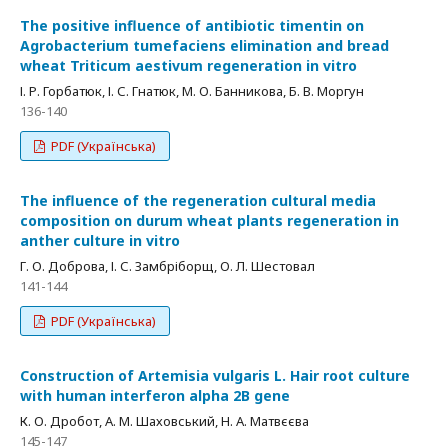
The positive influence of antibiotic timentin on
Agrobacterium tumefaciens elimination and bread
wheat Triticum aestivum regeneration in vitro
І. Р. Горбатюк, І. С. Гнатюк, М. О. Банникова, Б. В. Моргун
136-140
PDF (Українська)
The influence of the regeneration cultural media
composition on durum wheat plants regeneration in
anther culture in vitro
Г. О. Доброва, І. С. Замбріборщ, О. Л. Шестовал
141-144
PDF (Українська)
Construction of Artemisia vulgaris L. Hair root culture
with human interferon alpha 2B gene
К. О. Дробот, А. М. Шаховський, Н. А. Матвєєва
145-147