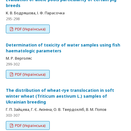
breeds
К. В. Бодряшова, І. Ф. Парасочка
295-298
PDF (Українська)
Determination of toxicity of water samples using fish
haematologic parameters
М. Р. Верголяс
299-302
PDF (Українська)
The distribution of wheat-rye translocation in soft
winter wheat (Triticum aestivum L.) samples of
Ukrainian breeding
Г. П. Зайцева, Г. Є. Акініна, О. В. Твердохліб, В. М. Попов
303-307
PDF (Українська)