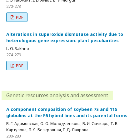
I. O. Nitovska, I. D. Avilov, B. V. Morgun
270-273
PDF
Alterations in superoxide dismutase activity due to
heterologous gene expression: plant peculiarities
L. O. Sakhno
274-279
PDF
Genetic resources analysis and assessment
A component composition of soybeen 7S and 11S
globulins at the F6 hybrid lines and its parental forms
В. Г. Адамовская, О. О. Молодченкова, В. И. Сичкарь, Т. В.
Картузова, Л. Я. Безкровная, Г. Д. Лаврова
280-283