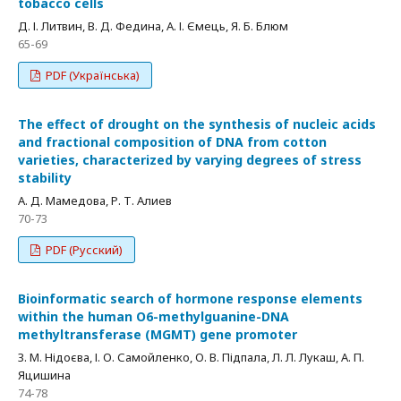
tobacco cells
Д. І. Литвин, В. Д. Федина, А. І. Ємець, Я. Б. Блюм
65-69
PDF (Українська)
The effect of drought on the synthesis of nucleic acids
and fractional composition of DNA from cotton
varieties, characterized by varying degrees of stress
stability
А. Д. Мамедова, Р. Т. Алиев
70-73
PDF (Русский)
Bioinformatic search of hormone response elements
within the human O6-methylguanine-DNA
methyltransferase (MGMT) gene promoter
З. М. Нідоєва, І. О. Самойленко, О. В. Підпала, Л. Л. Лукаш, А. П.
Яцишина
74-78