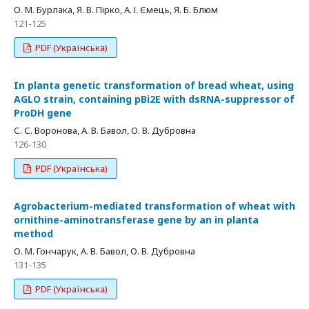
О. М. Бурлака, Я. В. Пірко, А. І. Ємець, Я. Б. Блюм
121-125
PDF (Українська)
In planta genetic transformation of bread wheat, using
AGLO strain, containing pBi2E with dsRNA-suppressor of
ProDH gene
С. С. Воронова, А. В. Бавол, О. В. Дубровна
126-130
PDF (Українська)
Agrobacterium-mediated transformation of wheat with
ornithine-aminotransferase gene by an in planta
method
О. М. Гончарук, А. В. Бавол, О. В. Дубровна
131-135
PDF (Українська)