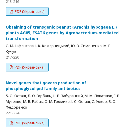
213-216
PDF (Українська)
Obtaining of transgenic peanut (Arachis hypogaea L.)
plants AG85, ESAT6 genes by Agrobacterium-mediated
transformation
С. М. Ніфантова, І. К. Комарницький, Ю. В. Симоненко, М. В.
Кучук
217-220
PDF (Українська)
Novel genes that govern production of
phosphoglycolipid family antibiotics
Б. О. Осташ, Л. О. Горбаль, Н. В. Забуранний, М. М. Лопатнюк, Г. В.
Мутенко, М. В. Рабик, О. М. Громико, І. С. Осташ, С. Уокер, В. О.
Федоренко
221-224
PDF (Українська)