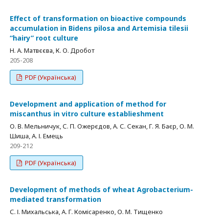
Effect of transformation on bioactive compounds
accumulation in Bidens pilosa and Artemisia tilesii
“hairy” root culture
Н. А. Матвєєва, К. О. Дробот
205-208
PDF (Українська)
Development and application of method for
miscanthus in vitro culture establieshment
О. В. Мельничук, С. П. Ожерєдов, А. С. Секан, Г. Я. Баєр, О. М.
Шиша, А. І. Емець
209-212
PDF (Українська)
Development of methods of wheat Agrobacterium-
mediated transformation
С. І. Михальська, А. Г. Комісаренко, О. М. Тищенко