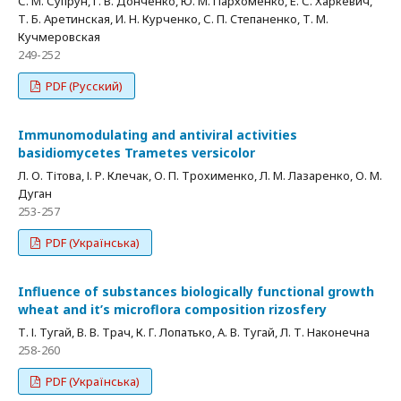
С. М. Супрун, Г. В. Донченко, Ю. М. Пархоменко, Е. С. Харкевич,
Т. Б. Аретинская, И. Н. Курченко, С. П. Cтепаненко, Т. М.
Кучмеровская
249-252
PDF (Русский)
Immunomodulating and antiviral activities
basidiomycetes Trametes versicolor
Л. О. Тітова, І. Р. Клечак, О. П. Трохименко, Л. М. Лазаренко, О. М.
Дуган
253-257
PDF (Українська)
Influence of substances biologically functional growth
wheat and it’s microflora composition rizosfery
Т. І. Тугай, В. В. Трач, К. Г. Лопатько, А. В. Тугай, Л. Т. Наконечна
258-260
PDF (Українська)