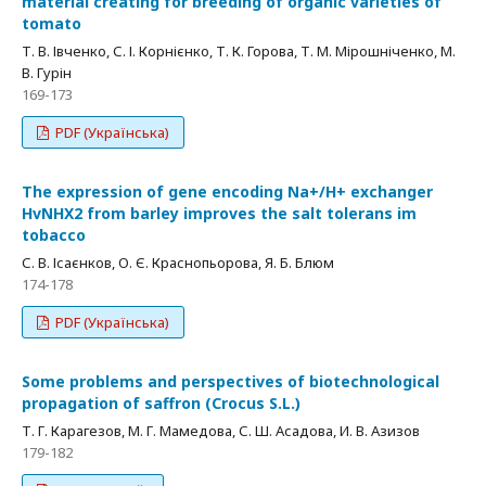
material creating for breeding of organic varieties of
tomato
Т. В. Івченко, С. І. Корнієнко, Т. К. Горова, Т. М. Мірошніченко, М.
В. Гурін
169-173
PDF (Українська)
The expression of gene encoding Na+/H+ exchanger
HvNHX2 from barley improves the salt tolerans im
tobacco
С. В. Ісаєнков, О. Є. Краснопьорова, Я. Б. Блюм
174-178
PDF (Українська)
Some problems and perspectives of biotechnological
propagation of saffron (Crocus S.L.)
Т. Г. Карагезов, М. Г. Мамедова, С. Ш. Асадова, И. В. Азизов
179-182