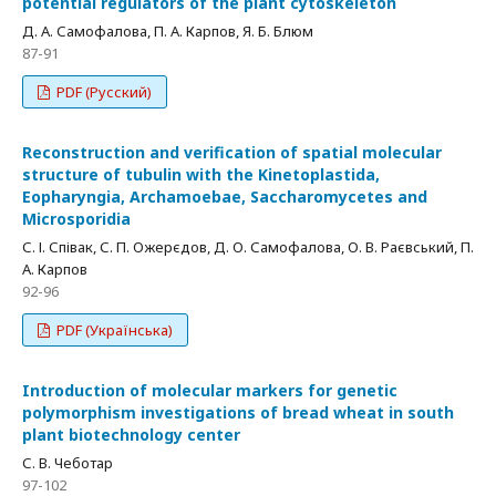
potential regulators of the plant cytoskeleton
Д. А. Самофалова, П. А. Карпов, Я. Б. Блюм
87-91
PDF (Русский)
Reconstruction and verification of spatial molecular
structure of tubulin with the Kinetoplastida,
Eopharyngia, Archamoebae, Saccharomycetes and
Microsporidia
С. І. Співак, С. П. Ожерєдов, Д. О. Самофалова, О. В. Раєвський, П.
А. Карпов
92-96
PDF (Українська)
Introduction of molecular markers for genetic
polymorphism investigations of bread wheat in south
plant biotechnology center
С. В. Чеботар
97-102