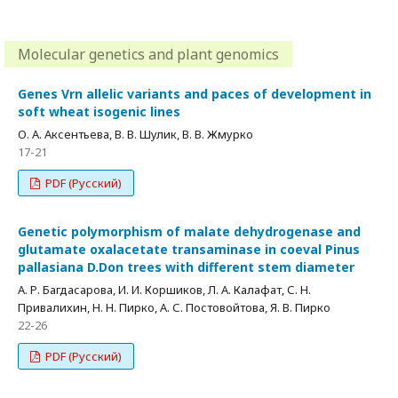
Molecular genetics and plant genomics
Genes Vrn allelic variants and paces of development in
soft wheat isogenic lines
О. А. Аксентьева, В. В. Шулик, В. В. Жмурко
17-21
PDF (Русский)
Genetic polymorphism of malate dehydrogenase and
glutamate oxalacetate transaminase in coeval Pinus
pallasiana D.Don trees with different stem diameter
А. Р. Багдасарова, И. И. Коршиков, Л. А. Калафат, С. Н.
Привалихин, Н. Н. Пирко, А. С. Постовойтова, Я. В. Пирко
22-26
PDF (Русский)