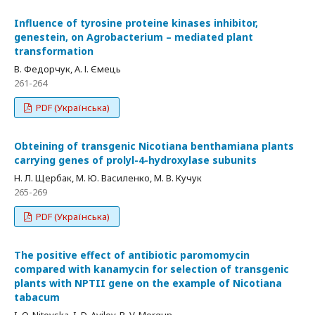
Influence of tyrosine proteine kinases inhibitor,
genestein, on Agrobacterium – mediated plant
transformation
В. Федорчук, А. І. Ємець
261-264
PDF (Українська)
Obteining of transgenic Nicotiana benthamiana plants
carrying genes of prolyl-4-hydroxylase subunits
Н. Л. Щербак, М. Ю. Василенко, М. В. Кучук
265-269
PDF (Українська)
The positive effect of antibiotic paromomycin
compared with kanamycin for selection of transgenic
plants with NPTII gene on the example of Nicotiana
tabacum