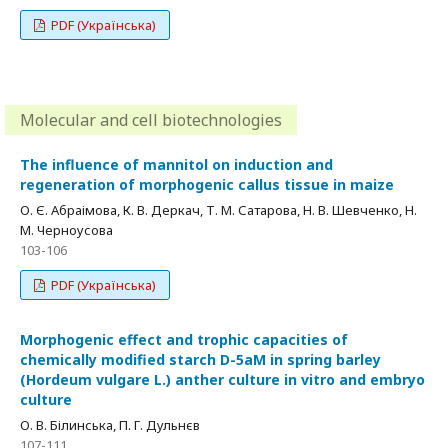
PDF (Українська)
Molecular and cell biotechnologies
The influence of mannitol on induction and
regeneration of morphogenic callus tissue in maize
О. Є. Абраімова, К. В. Деркач, Т. М. Сатарова, Н. В. Шевченко, Н.
М. Черноусова
103-106
PDF (Українська)
Morphogenic effect and trophic capacities of
chemically modified starch D-5aM in spring barley
(Hordeum vulgare L.) anther culture in vitro and embryo
culture
О. В. Білинська, П. Г. Дульнєв
107-111