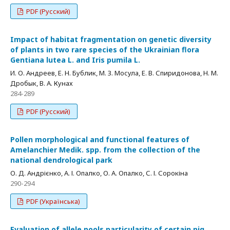
PDF (Русский)
Impact of habitat fragmentation on genetic diversity
of plants in two rare species of the Ukrainian flora
Gentiana lutea L. and Iris pumila L.
И. О. Андреев, Е. Н. Бублик, М. З. Мосула, Е. В. Спиридонова, Н. М.
Дробык, В. А. Кунах
284-289
PDF (Русский)
Pollen morphological and functional features of
Amelanchier Medik. spp. from the collection of the
national dendrological park
О. Д. Андрієнко, А. І. Опалко, О. А. Опалко, С. І. Сорокіна
290-294
PDF (Українська)
Evaluation of allele pools particularity of certain pig