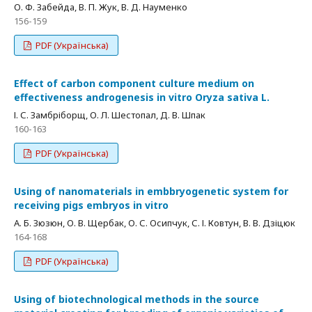
О. Ф. Забейда, В. П. Жук, В. Д. Науменко
156-159
PDF (Українська)
Effect of carbon component culture medium on
effectiveness androgenesis in vitro Oryza sativa L.
І. С. Замбріборщ, О. Л. Шестопал, Д. В. Шпак
160-163
PDF (Українська)
Using of nanomaterials in embbryogenetic system for
receiving pigs embryos in vitro
А. Б. Зюзюн, О. В. Щербак, О. С. Осипчук, С. І. Ковтун, В. В. Дзіцюк
164-168
PDF (Українська)
Using of biotechnological methods in the source