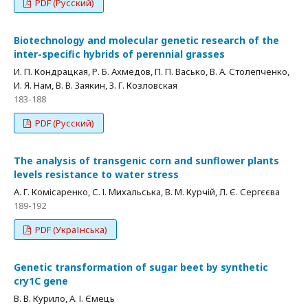
PDF (Русский)
Biotechnology and molecular genetic research of the
inter-speсific hybrids of perennial grasses
И. П. Кондрацкая, Р. Б. Ахмедов, П. П. Васько, В. А. Столепченко,
И. Я. Нам, В. В. Заякин, З. Г. Козловская
183-188
PDF (Русский)
The analysis of transgenic corn and sunflower plants
levels resistance to water stress
А. Г. Комісаренко, С. І. Михальська, В. М. Курчій, Л. Є. Сергєєва
189-192
PDF (Українська)
Genetic transformation of sugar beet by synthetic
cry1C gene
В. В. Курило, А. І. Ємець