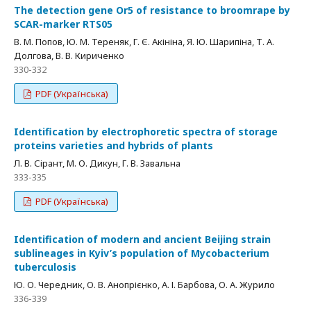
The detection gene Or5 of resistance to broomrape by
SCAR-marker RTS05
В. М. Попов, Ю. М. Тереняк, Г. Є. Акініна, Я. Ю. Шарипіна, Т. А.
Долгова, В. В. Кириченко
330-332
PDF (Українська)
Identification by electrophoretic spectra of storage
proteins varieties and hybrids of plants
Л. В. Сірант, М. О. Дикун, Г. В. Завальна
333-335
PDF (Українська)
Identification of modern and ancient Beijing strain
sublineages in Kyiv’s population of Mycobacterium
tuberculosis
Ю. О. Чередник, О. В. Анопрієнко, А. І. Барбова, О. А. Журило
336-339