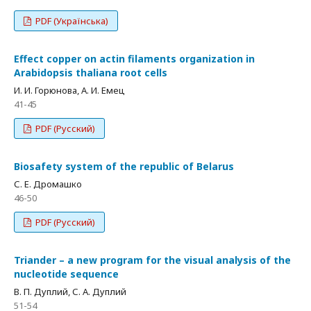
PDF (Українська)
Effect copper on actin filaments organization in
Arabidopsis thaliana root cells
И. И. Горюнова, А. И. Емец
41-45
PDF (Русский)
Biosafety system of the republic of Belarus
С. Е. Дромашко
46-50
PDF (Русский)
Triander – a new program for the visual analysis of the
nucleotide sequence
В. П. Дуплий, С. А. Дуплий
51-54