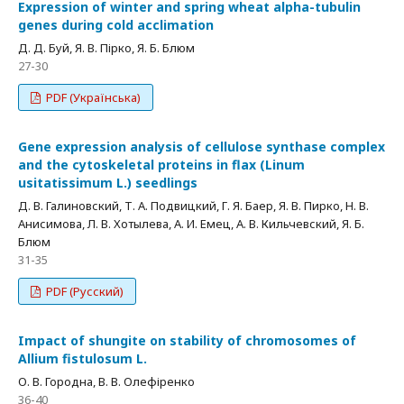
Expression of winter and spring wheat alpha-tubulin
genes during cold acclimation
Д. Д. Буй, Я. В. Пірко, Я. Б. Блюм
27-30
PDF (Українська)
Gene expression analysis of cellulose synthase complex
and the cytoskeletal proteins in flax (Linum
usitatissimum L.) seedlings
Д. В. Галиновский, Т. А. Подвицкий, Г. Я. Баер, Я. В. Пирко, Н. В.
Анисимова, Л. В. Хотылева, А. И. Емец, А. В. Кильчевский, Я. Б.
Блюм
31-35
PDF (Русский)
Impact of shungite on stability of chromosomes of
Allium fistulosum L.
О. В. Городна, В. В. Олефіренко
36-40