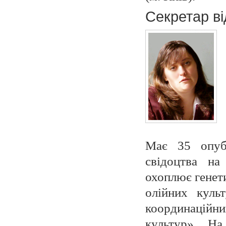
Секретар ві
Має 35 опубл
свідоцтва на
охоплює генет
олійних куль
координаційни
культур». Н