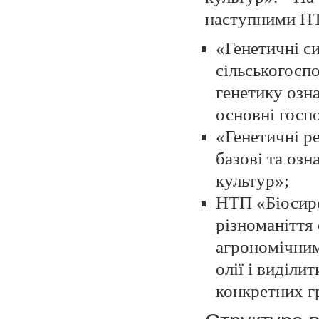
наступними Н
«Генетичні с
сільськогосп
генетику озн
основні госп
«Генетичні р
базові та озн
культур»;
НТП «Біосиро
різноманіття
агрономічним
олії і виділи
конкретних г