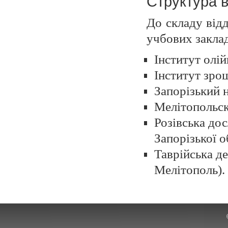
Структура в
До складу відд
учбових заклад
Інститут олі
Інститут зро
Запорізький 
Мелітопольск
Розівська дос
Запорізької о
Таврійська д
Мелітополь).