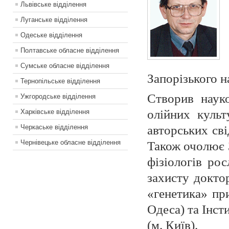
Львівське відділення
Луганське відділення
Одеське відділення
Полтавське обласне відділення
Сумське обласне відділення
Запорізького 
Тернопільське відділення
Створив науко
Ужгородське відділення
олійних куль
Харківське відділення
авторських сві
Черкаське відділення
Чернівецьке обласне відділення
Також очолює З
фізіологів ро
захисту доктор
«генетика» пр
Одеса) та Інст
(м. Київ).