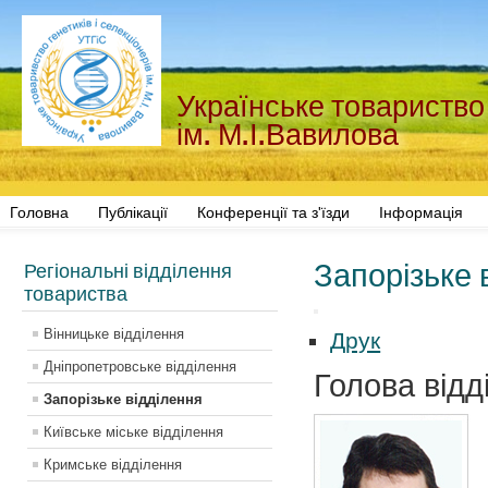
Українське товариство 
ім. М.І.Вавилова
Головна
Публікації
Конференції та з'їзди
Інформація
Запорізьке 
Регіональні відділення
товариства
Вінницьке відділення
Друк
Дніпропетровське відділення
Голова відд
Запорізьке відділення
Київське міське відділення
Кримське відділення