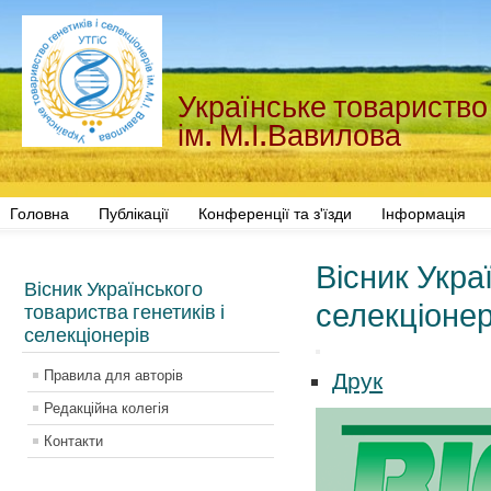
Українське товариство 
ім. М.І.Вавилова
Головна
Публікації
Конференції та з'їзди
Інформація
Вісник Укра
Вісник Українського
селекціонер
товариства генетиків і
селекціонерів
Правила для авторів
Друк
Редакційна колегія
Контакти