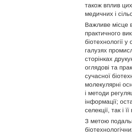
також вплив цих
медичних і сіль
Важливе місце 
практичного вик
біотехнології у
галузях промисл
сторінках друк
оглядові та пра
сучасної біотехн
молекулярні осн
і методи регуляц
інформації; ост
селекції, так і 
З метою подальш
біотехнологічни