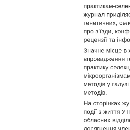
практикам-селек
журнал приділя
генетичних, сел
про з’їзди, кон
рецензії та інф
Значне місце в
впровадження ге
практику селекц
мікроорганізмам
методів у галуз
методів.
На сторінках ж
події з життя УТ
обласних відділ
досягнення член