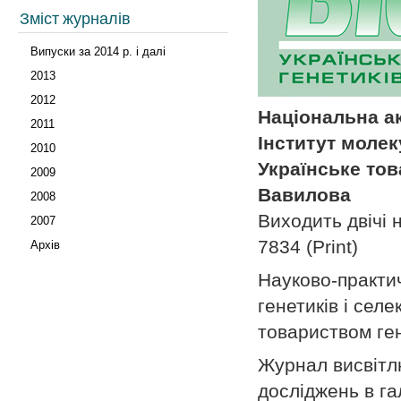
Зміст журналів
Випуски за 2014 р. і далі
2013
2012
Національна ак
2011
Інститут молек
2010
Українське това
2009
Вавилова
2008
Виходить двічі н
2007
7834 (Print)
Архів
Науково-практи
генетиків і сел
товариством гене
Журнал висвітлю
досліджень в гал