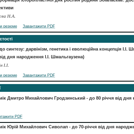
ективи
ва Н.А.
ти резюме
Завантажити PDF
стості
о синтезу: дарвінізм, генетика і еволюційна концепція І.І. Ш
від дня народження І.І. Шмальгаузена)
 І.І.
ти резюме
Завантажити PDF
ї
мік Дмитро Михайлович Гродзинський - до 80 річчя від дня
нтажити PDF
мік Юрій Михайлович Сиволап - до 70-річчя від дня народж