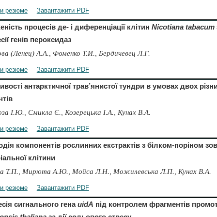
ти резюме
Завантажити PDF
ність процесів де- і диференціації клітин
Nіcotіana tabacum
сії генів пероксидаз
ва (Ленец) А.А., Фоменко Т.И., Бердичевец Л.Г.
ти резюме
Завантажити PDF
вості антарктичної трав’янистої тундри в умовах двох різн
нтів
за I.Ю., Смикла Є., Козерецька I.A., Кунах В.А.
ти резюме
Завантажити PDF
дія компонентів рослинних екстрактів з білком-поріном зо
іальної клітини
а Т.П., Мирюта А.Ю., Мойса Л.Н., Можилевська Л.П., Кунах В.А.
ти резюме
Завантажити PDF
сія сигнального гена
uidA
під контролем фрагментів промо
opsis thaliana
за дії сольового стресу