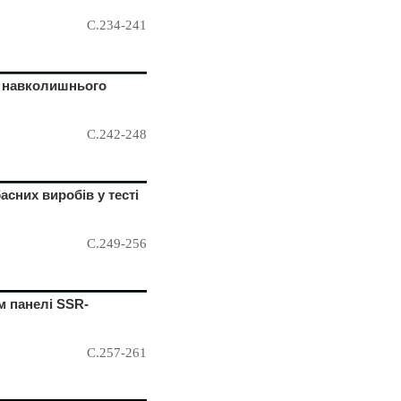
С.234-241
у навколишнього
С.242-248
асних виробів у тесті
С.249-256
м панелі SSR-
С.257-261