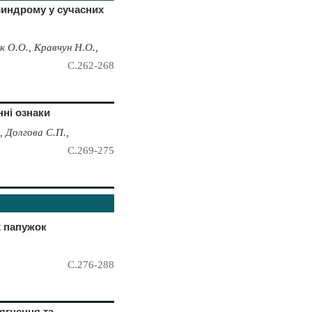
синдрому у сучасних
к О.О., Кравчун Н.О.,
С.262-268
нні ознаки
, Долгова С.П.,
С.269-275
х папужок
С.276-288
ягнення та