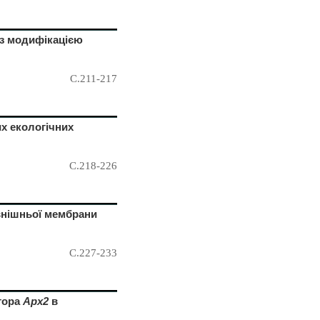
з модифікацією
С.211-217
их екологічних
С.218-226
внішньої мембрани
С.227-233
тора
Арх2
в