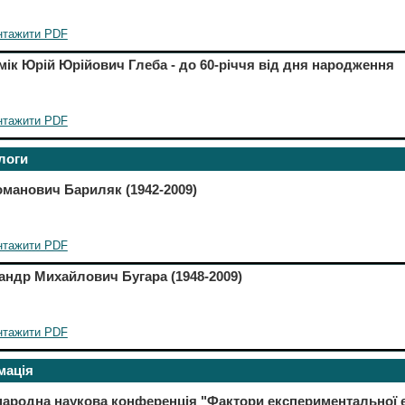
нтажити PDF
ік Юрій Юрійович Глеба - до 60-річчя від дня народження
нтажити PDF
логи
оманович Бариляк (1942-2009)
нтажити PDF
андр Михайлович Бугара (1948-2009)
нтажити PDF
мація
народна наукова конференція "Фактори експериментальної е