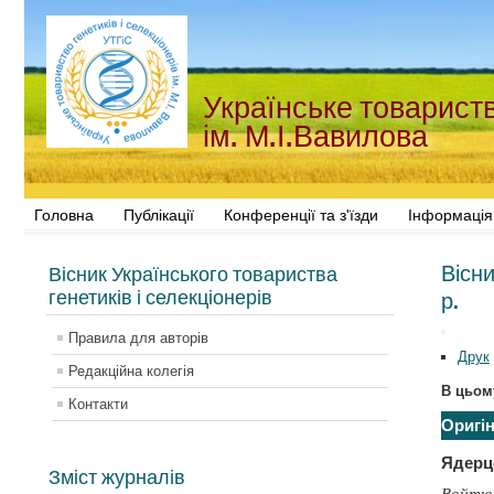
Українське товариств
ім. М.І.Вавилова
Головна
Публікації
Конференції та з'їзди
Інформація
Вісни
Вісник Українського товариства
генетиків і селекціонерів
р.
Правила для авторів
Друк
Редакційна колегія
В цьом
Контакти
Оригін
Ядерце
Зміст журналів
Войтюк