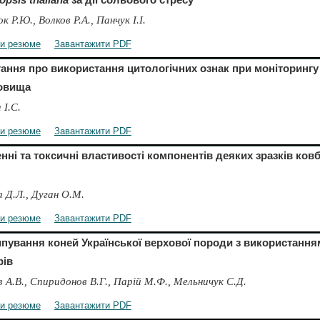
 Р.Ю., Волков Р.А., Панчук І.І.
ти резюме
Завантажити PDF
тання про використання цитологічних ознак при моніторинг
овища
 І.С.
ти резюме
Завантажити PDF
нні та токсичні властивості компонентів деяких зразків ковб
а Д.Л., Дуган О.М.
ти резюме
Завантажити PDF
пування коней Української верхової породи з використання
рів
 А.В., Спиридонов В.Г., Парій М.Ф., Мельничук С.Д.
ти резюме
Завантажити PDF