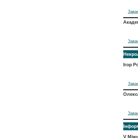
Зава
Академ
Зава
Некро
Ігор Р
Зава
Олекс
Зава
Інфор
V Між