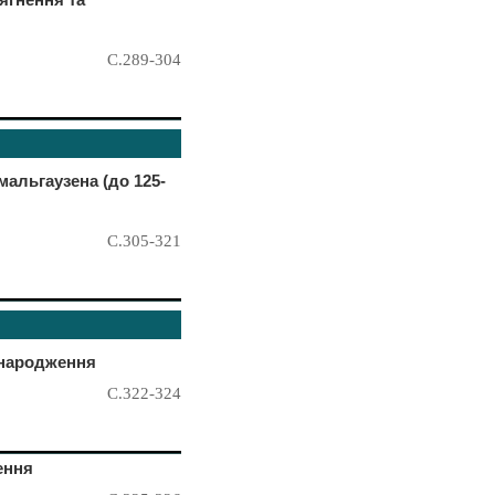
С.289-304
мальгаузена (до 125-
С.305-321
 народження
С.322-324
ення