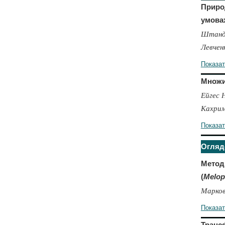
Приро
умова
Штанде
Левчен
Показа
Множин
Ейгес Н
Кахрим
Показа
Оглядо
Метод
(
Melop
Марков
Показа
Транс