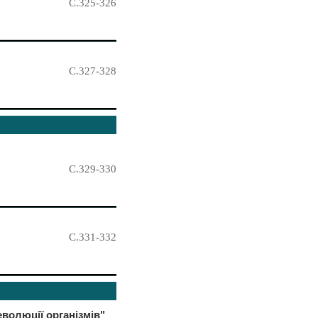
С.325-326
С.327-328
С.329-330
С.331-332
волюції організмів"