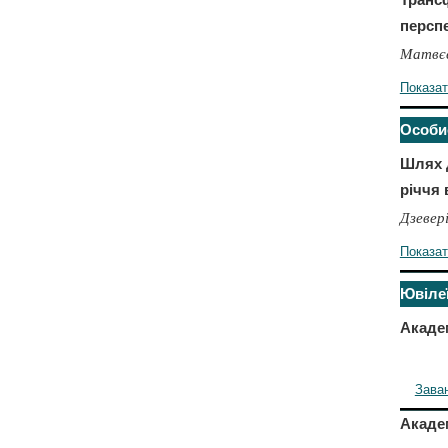
персп
Матвєє
Показа
Особи
Шлях д
річчя 
Дзеверін
Показа
Ювіле
Акаде
Зава
Акаде