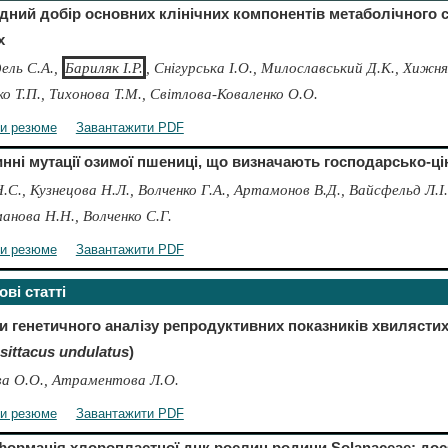
дний добір основних клінічних компонентів метаболічного 
х
ль С.А.,
Бариляк І.Р.
, Снігурська І.О., Милославський Д.К., Хижня
ко Т.П., Тихонова Т.М., Світлова-Коваленко О.О.
ти резюме
Завантажити PDF
ні мутації озимої пшениці, що визначають господарсько-ці
.С., Кузнецова Н.Л., Волченко Г.А., Артамонов В.Д., Вайсфельд Л.І.
анова Н.Н., Волченко С.Г.
ти резюме
Завантажити PDF
ві статті
и генетичного аналізу репродуктивних показників хвилясти
sittacus undulatus
)
а О.О., Атраментова Л.О.
ти резюме
Завантажити PDF
формація хлоропластної днк рослин родини Solanaceae: дос