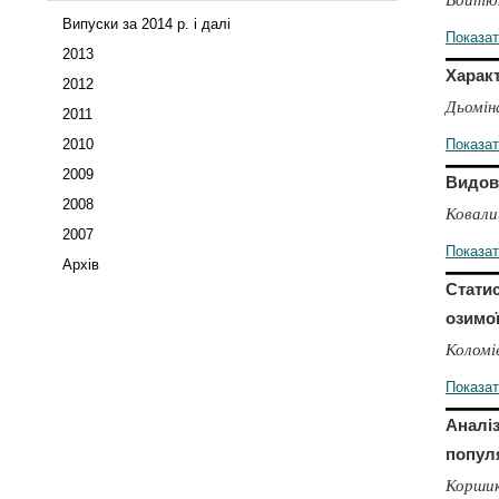
Випуски за 2014 р. і далі
Показа
2013
Характ
2012
Дьомін
2011
2010
Показа
2009
Видови
2008
Ковали
2007
Показа
Архів
Статис
озимо
Коломіє
Показа
Аналіз
популя
Коршико