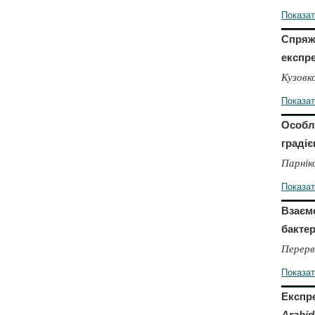
Показа
Спряже
експре
Кузовко
Показа
Особли
градіє
Парніко
Показа
Взаємо
бактер
Перерв
Показа
Експре
Arabid