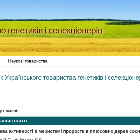
о генетиків і селекціонерів
Наукові товариства
к Українського товариства генетиків і селекціонер
у номері:
альні статті
ва активності в меристемі проростків плюсових дерев сосн
 В.П., Андреєва В.В.