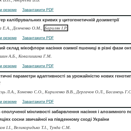
ти резюме
Завантажити PDF
ер калібрувальних кривих у цитогенетичній дозиметрії
а Е.А., Демченко О.М.,
Бариляк І.Р.
ти резюме
Завантажити PDF
й склад мікофлори насіння озимої пшениці в різні фази он
шин А.Б., Ковалишина Г.М.
ти резюме
Завантажити PDF
тичні параметри адаптивності за урожайністю нових генотип
ї
ць Л.А., Хоменко С.О., Кириленко В.В., Дергачов О.Л., Басанець Г.С
ти резюме
Завантажити PDF
 сполученої мінливості забарвлення насіння і алозимного 
ціях сосни звичайної на південному сході України
в І.І., Великоридько Т.І., Тунда С.М.