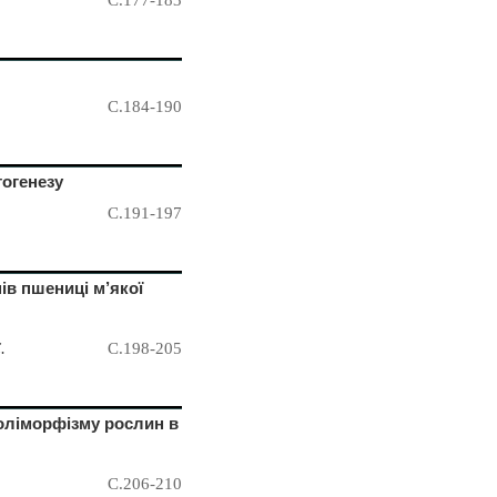
С.184-190
тогенезу
С.191-197
ів пшениці м’якої
.
С.198-205
поліморфізму рослин в
С.206-210