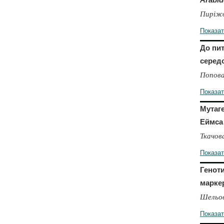
Пиріжок
Показа
До пи
серед
Попова
Показа
Мутаге
Еймса
Ткачов
Показа
Геноти
марке
Шельов
Показа