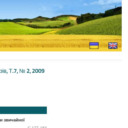
ів, Т.7, № 2, 2009
и звичайної
С.177-183