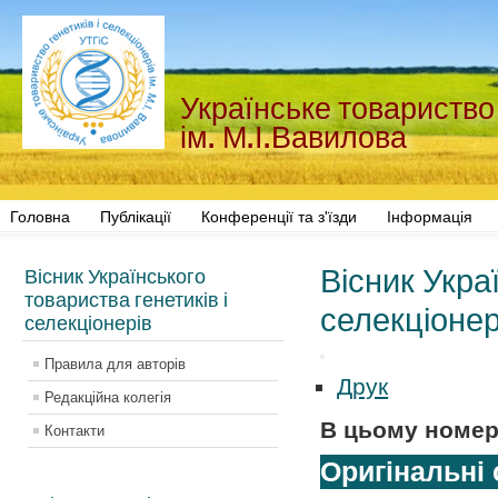
Українське товариство 
ім. М.І.Вавилова
Головна
Публікації
Конференції та з'їзди
Інформація
Вісник Укра
Вісник Українського
товариства генетиків і
селекціонері
селекціонерів
Правила для авторів
Друк
Редакційна колегія
В цьому номер
Контакти
Оригінальні 