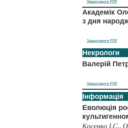
Завантажити PDF
Академік Оле
з дня народ
Завантажити PDF
Некрологи
Валерій Пет
Завантажити PDF
Інформація
Еволюція ро
культигенно
Косенко І.С., О