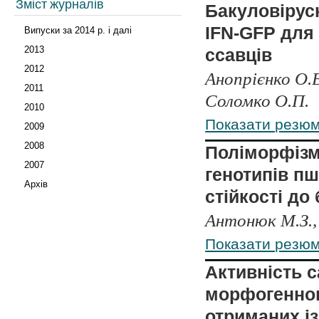
Зміст журналів
Бакуловірусн
IFN-GFP для 
Випуски за 2014 р. і далі
2013
ссавців
2012
Анопрієнко О.В
2011
Соломко О.П.
2010
Показати резю
2009
2008
Поліморфізм
2007
генотипів пш
Архів
стійкості до
Антонюк М.З.,
Показати резю
Активність с
морфогенног
отриманих із