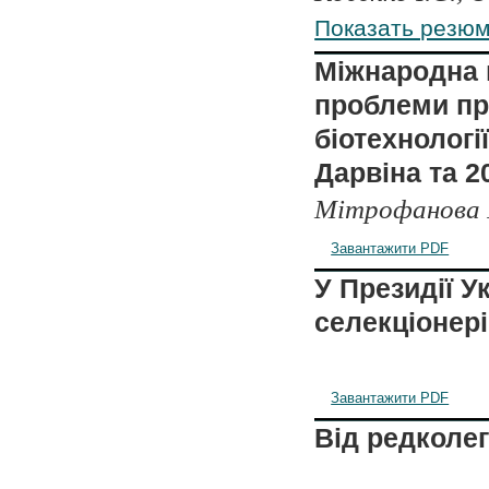
Показать резю
Міжнародна 
проблеми при
біотехнологі
Дарвіна та 2
Мітрофанова І
Завантажити PDF
У Президії У
селекціонері
Завантажити PDF
Від редколег