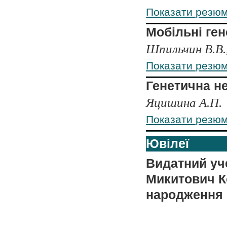
Показати резю
Мобільні ге
Шпильчин В.В.,
Показати резю
Генетична не
Яцишина А.П.
Показати резю
Ювілеї
Видатний уч
Микитович Ко
народження