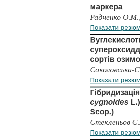
маркера
Радченко О.М.
Показати резю
Вуглекислотн
супероксидд
сортів озимо
Соколовська-Се
Показати резю
Гібридизація
cygnoides
L.
Scop.)
Стекленьов Є.
Показати резю