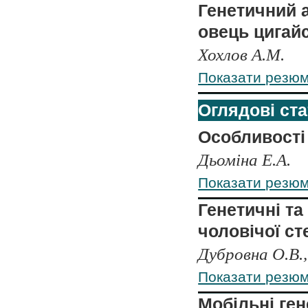
Генетичний а
овець цигай
Хохлов А.М.
Показати резю
Оглядові ста
Особливості 
Дьоміна Е.А.
Показати резю
Генетичні та
чоловічої ст
Дубровна О.В., 
Показати резю
Мобільні ге