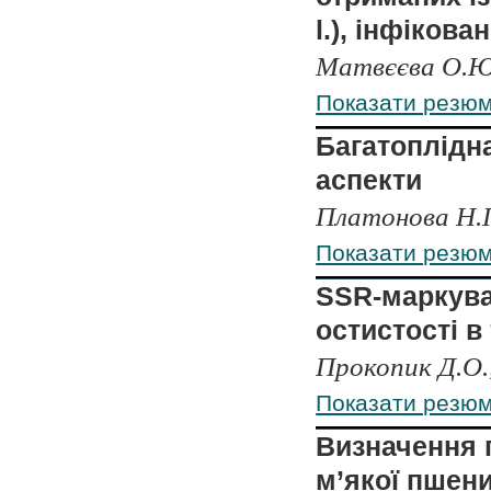
l.), інфікова
Матвєєва O.Ю.
Показати резю
Багатоплідна
аспекти
Платонова Н.П.
Показати резю
SSR-маркува
остистості в
Прокопик Д.О.,
Показати резю
Визначення г
м’якої пшени