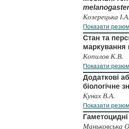
melanogaste
Козерецька І.А
Показати резю
Стан та пер
маркування в
Копилов К.В.
Показати резю
Додаткові а
біологічне з
Кунах В.А.
Показати резю
Гаметоцидні
Маньковська О