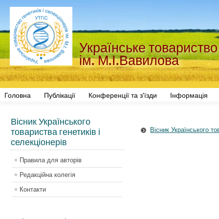
Українське товариство 
ім. М.І.Вавилова
Головна
Публікації
Конференції та з'їзди
Інформація
Вісник Українського
Вісник Українського тов
товариства генетиків і
селекціонерів
Правила для авторів
Редакційна колегія
Контакти