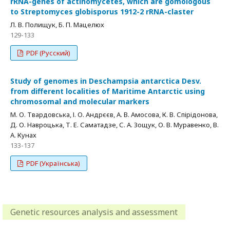
rRNA-genes of actinomycetes, which are gomologous
to Streptomyces globisporus 1912-2 rRNA-claster
Л. В. Полищук, Б. П. Мацелюх
129-133
PDF (Русский)
Study of genomes in Deschampsia antarctica Desv.
from different localities of Maritime Antarctic using
chromosomal and molecular markers
М. О. Твардовська, І. О. Андрєєв, А. В. Амосова, К. В. Спірідонова,
Д. О. Навроцька, Т. Е. Саматадзе, С. А. Зощук, О. В. Муравенко, В.
А. Кунах
133-137
PDF (Українська)
Genetic resources analysis and assessment