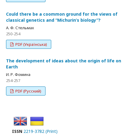
Could there be a coommon ground for the views of
classical genetics and “Michurin’s biology”?
A. Ф. Стельмах
250-254
PDF (Українська)
The development of ideas about the origin of life on
Earth
И. Р. Фомина
254-257
PDF (Русский)
ISSN
2219-3782 (Print)