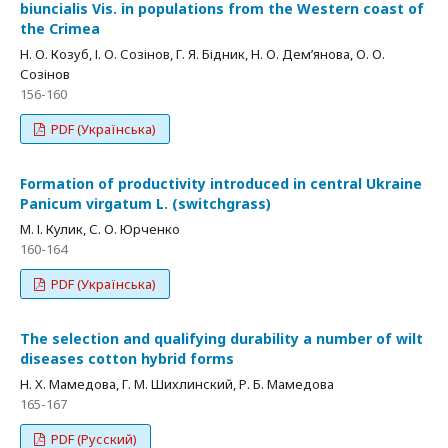
biuncialis Vis. in populations from the Western coast of
the Crimea
Н. О. Козуб, І. О. Созінов, Г. Я. Бідник, Н. О. Дем’янова, О. О.
Созінов
156-160
PDF (Українська)
Formation of productivity introduced in central Ukraine
Panicum virgatum L. (switchgrass)
М. І. Кулик, С. О. Юрченко
160-164
PDF (Українська)
The selection and qualifying durability a number of wilt
diseases cotton hybrid forms
Н. Х. Мамедова, Г. М. Шихлинский, Р. Б. Мамедова
165-167
PDF (Русский)