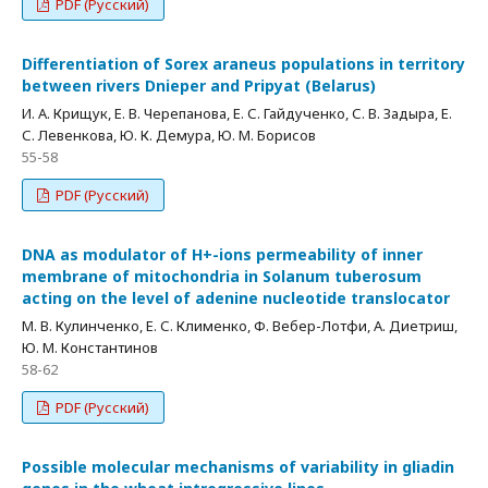
PDF (Русский)
Differentiation of Sorex araneus populations in territory
between rivers Dnieper and Pripyat (Belarus)
И. А. Крищук, Е. В. Черепанова, Е. С. Гайдученко, С. В. Задыра, Е.
С. Левенкова, Ю. К. Демура, Ю. М. Борисов
55-58
PDF (Русский)
DNA as modulator of H+-ions permeability of inner
membrane of mitochondria in Solanum tuberosum
acting on the level of adenine nucleotide translocator
М. В. Кулинченко, Е. С. Клименко, Ф. Вебер-Лотфи, А. Диетриш,
Ю. М. Константинов
58-62
PDF (Русский)
Possible molecular mechanisms of variability in gliadin