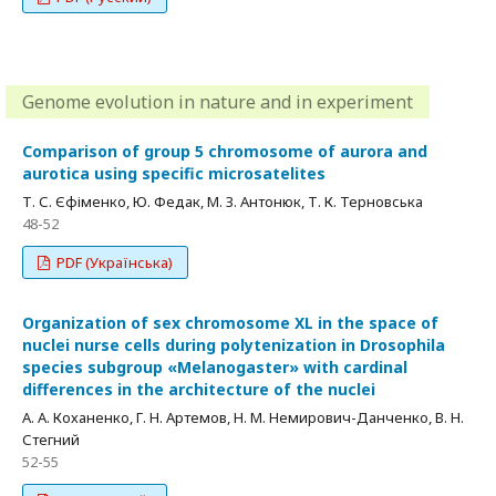
Genome evolution in nature and in experiment
Comparison of group 5 chromosome of aurora and
aurotica using specific microsatelites
Т. С. Єфіменко, Ю. Федак, М. З. Антонюк, Т. К. Терновська
48-52
PDF (Українська)
Organization of sex chromosome XL in the space of
nuclei nurse cells during polytenization in Drosophila
species subgroup «Melanogaster» with cardinal
differences in the architecture of the nuclei
А. А. Коханенко, Г. Н. Артемов, Н. М. Немирович-Данченко, В. Н.
Стегний
52-55