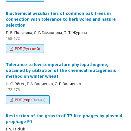
Biochemical peculiarities of common oak trees in
connection with tolerance to herbivores and nature
selection
Л. В. Полякова, С. Г. Гамаюнова, П. Т. Журова
168-172
PDF (Русский)
Tolerance to low-temperature phytopathogene,
obtained by utilzation of the chemical mutagenesis
method on winter wheat
Н. С. Эйгес, Г. А. Волченко, С. Г. Волченко
172-176
PDF (Українська)
Restriction of the growth of T7-like phages by plasmid
prophage P1
I. V. Faidiuk