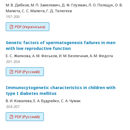
M. В. Дибков, М. П. Завелевич, Д. Ф. Глузман, Л. О. Поліщук, О. В.
Малюта, С. С. Малюта, Г. Д. Телегеєв
197-200
PDF (Українська)
Genetic factors of spermatogenesis failures in men
with low reproductive function
Е. С. Жилкова, А. М. Феськов, И. М. Безпечная, А. М. Федота
201-204
PDF (Русский)
Immunocytogenetic characteristics in children with
type I diabetes mellitus
В. И. Ковалева, Е. А. Будрейко, С. А. Чумак
204-207
PDF (Русский)