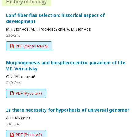
History of biology
Lonf fiber flax selection: historical aspect of
development
М. І. Логінов, М. Г. Росновський, А. М. Логінов
236-240
PDF (Українська)
Morphogenesis and biospherocentric paradigm of life
V.I. Vernadsky
С. И. Малецкий
240-244
PDF (Русский)
Is there necessity for hypothesis of universal genome?
A. Н. Михеев
245-249
PDF (Русский)