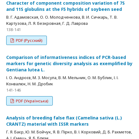
Character of component composition variation of 7S
and 11S globulins at the F5 hybrids of soybeen seed
В. Г. Адамовская, О. О. Молодченкова, В. И. Сичкарь, Т. В.
Картузова, Л. Я. Безкровная, Г. Д. Лаврова
138-141
PDF (Русский)
Comparison of informativeness indices of PCR-based
markers for genetic diversity analysis as exemplified by
Gentiana lutea L.
І. О. Андрєєв, М. З. Мосула, В. М. Мельник, О. М. Бублик, І. І.
Конвалюк, Н. М. Дробик
141-146
PDF (Українська)
Analysis of breeding false flax (Camelina sativa (L.)
CRANTZ) material with ISSR markers
Г. Я. Баєр, Ю. М. Бойчук, Я. В. Пірко, В. І. Корховий, Д. Б. Рахметов,
А. І. Ємець, Я. Б. Блюм