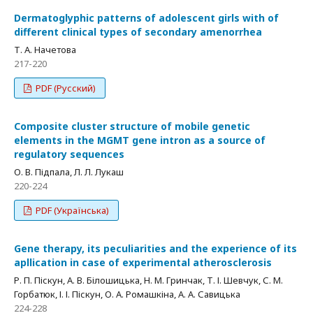
Dermatoglyphic patterns of adolescent girls with of
different clinical types of secondary amenorrhea
Т. А. Начетова
217-220
PDF (Русский)
Composite cluster structure of mobile genetic
elements in the MGMT gene intron as a source of
regulatory sequences
О. В. Підпала, Л. Л. Лукаш
220-224
PDF (Українська)
Gene therapy, its peculiarities and the experience of its
apllication in case of experimental atherosclerosis
Р. П. Піскун, А. В. Білошицька, Н. М. Гринчак, Т. І. Шевчук, С. М.
Горбатюк, І. І. Піскун, О. А. Ромашкіна, А. А. Савицька
224-228