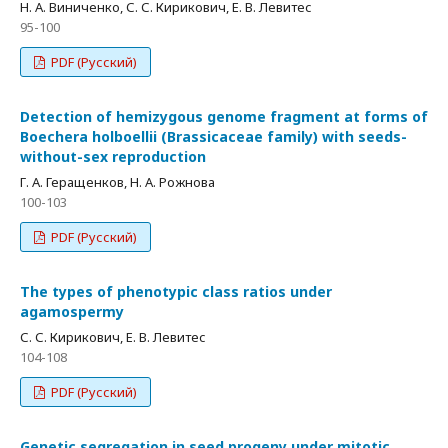
Н. А. Виниченко, С. С. Кирикович, Е. В. Левитес
95-100
PDF (Русский)
Detection of hemizygous genome fragment at forms of
Boechera holboellii (Brassicaceae family) with seeds-
without-sex reproduction
Г. А. Геращенков, Н. А. Рожнова
100-103
PDF (Русский)
The types of phenotypic class ratios under
agamospermy
С. С. Кирикович, Е. В. Левитес
104-108
PDF (Русский)
Genetic segregation in seed progeny under mitotic