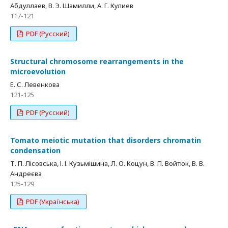
Абдуллаев, В. Э. Шамилли, А. Г. Кулиев
117-121
PDF (Русский)
Structural chromosome rearrangements in the
microevolution
Е. С. Левенкова
121-125
PDF (Русский)
Tomato meiotic mutation that disorders chromatin
condensation
Т. П. Лісовська, І. І. Кузьмішина, Л. О. Коцун, В. П. Войтюк, В. В.
Андреєва
125-129
PDF (Українська)