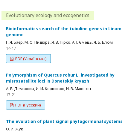
Evolutionary ecology and ecogenetics
Bioinformatics search of the tubuline genes in Linum
genome
Г. Я. Баєр, М. О. Пидюра, Я. В. Пірко, А. І. Ємець, Я. Б. Блюм
14-17
PDF (Українська)
Polymorphism of Quercus robur L. investigated by
misrosatellite loci in Donetskiy kryazh
А. Е. Демкович, И. И. Коршиков, И. В. Макогон
17-21
PDF (Русский)
The evolution of plant signal phytogormonal systems
О. И. Жук