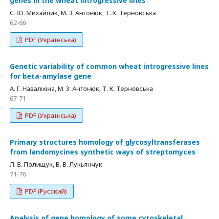
genes in the wheat introgressive lines
С. Ю. Михайлик, М. З. Антонюк, Т. К. Терновська
62-66
PDF (Українська)
Genetic variability of common wheat introgressive lines
for beta-amylase gene
А. Г. Наваліхіна, М. З. Антонюк, Т. К. Терновська
67-71
PDF (Українська)
Primary structures homology of glycosyltransferases
from landomycines synthetic ways of streptomyces
Л. В. Полищук, В. В. Лукьянчук
71-76
PDF (Русский)
Analysis of gene homology of some cytoskeletal