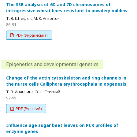
The SSR analysis of 6D and 7D chromosomes of
introgressive wheat lines resistant to powdery mildew
Т. В. Штефюк, М. З. Антонюк
86-91
PDF (Українська)
Epigenetics and developmental genetics
Change of the actin cytoskeleton and ring channels in
the nurse cells Calliphora erythrocephala in oogenesis
Т. В. Ананьина, В. Н. Стегний
92-95
PDF (Русский)
Influence age sugar beet leaves on PCR profiles of
enzyme genes