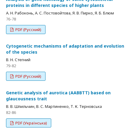
proteins in different species of higher plants
А. Н. Рабоконь, А. С. Постовойтова, Я. В. Пирко, Я. Б. Блюм
76-78
PDF (Русский)
Cytogenetic mechanisms of adaptation and evolution
of the species
В. Н. Стегний
79-82
PDF (Русский)
Genetic analysis of aurotica (ААВВТТ) based on
glaucousness trait
В. В. Шпильчин, В. С. Мартиненко, Т. К. Терновська
82-86
PDF (Українська)