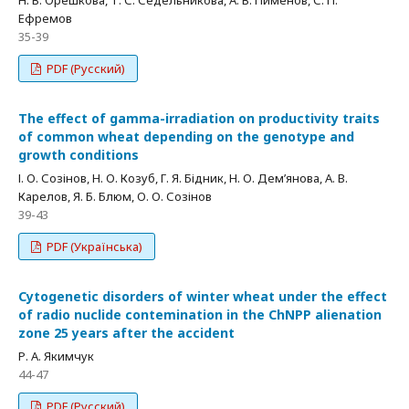
Н. В. Орешкова, Т. С. Седельникова, А. В. Пименов, С. П.
Ефремов
35-39
PDF (Русский)
The effect of gamma-irradiation on productivity traits
of common wheat depending on the genotype and
growth conditions
І. О. Созінов, Н. О. Козуб, Г. Я. Бідник, Н. О. Дем’янова, А. В.
Карелов, Я. Б. Блюм, О. О. Созінов
39-43
PDF (Українська)
Cytogenetic disorders of winter wheat under the effect
of radio nuclide contemination in the ChNPP alienation
zone 25 years after the accident
Р. А. Якимчук
44-47
PDF (Русский)