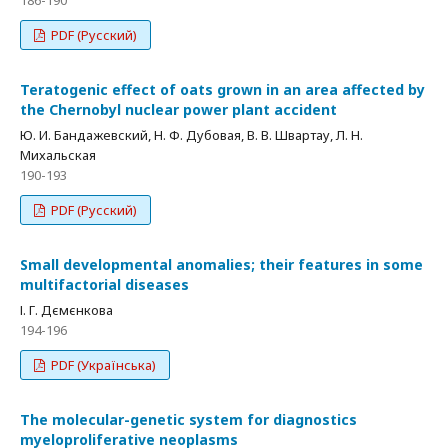
186-190
PDF (Русский)
Teratogenic effect of oats grown in an area affected by
the Chernobyl nuclear power plant accident
Ю. И. Бандажевский, Н. Ф. Дубовая, В. В. Швартау, Л. Н.
Михальская
190-193
PDF (Русский)
Small developmental anomalies; their features in some
multifactorial diseases
І. Г. Дємєнкова
194-196
PDF (Українська)
The molecular-genetic system for diagnostics
myeloproliferative neoplasms