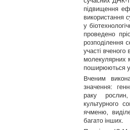
сучасних ДНК-те
підвищення ефе
використання с
у біотехнологі
проведено прі
розподілення со
участі вченого
молекулярних м
поширюються у
Вченим викон
значення: генн
раку рослин
культурного со
ячменю, виділ
багато інших.