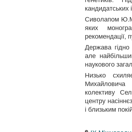
кандидатських і
Сиволапом Ю.М.
яких моногра
рекомендації, п
Держава гідно 
але найбільши
наукового загал
Низько схил
Михайловича
колективу Сел
центру насіннє
і близьким покі