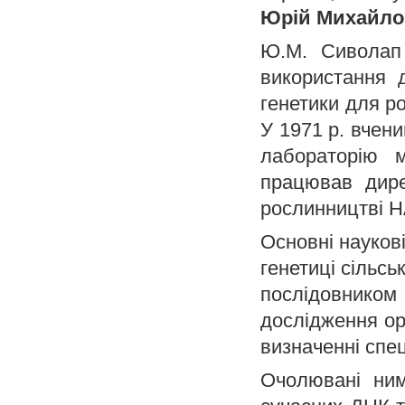
Юрій Михайл
Ю.М. Сиволап 
використання д
генетики для ро
У 1971 р. вчен
лабораторію м
працював дире
рослинництві 
Основні науков
генетиці сільсь
послідовником
дослідження орг
визначенні спец
Очолювані ним