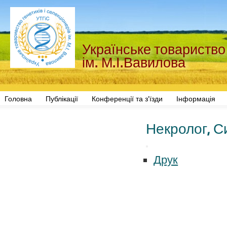
Українське товариство 
ім. М.І.Вавилова
Головна
Публікації
Конференції та з'їзди
Інформація
Некролог, 
Друк