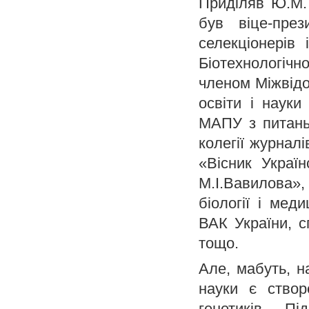
Приділяв Ю.М. 
був віце-през
селекціонерів
Біотехнологічно
членом Міжвідом
освіти і науки
МАПУ з питань
колегії журналі
«Вісник Україн
М.І.Вавилова»,
біології і мед
ВАК України, с
тощо.
Але, мабуть, н
науки є ство
генетиків. П