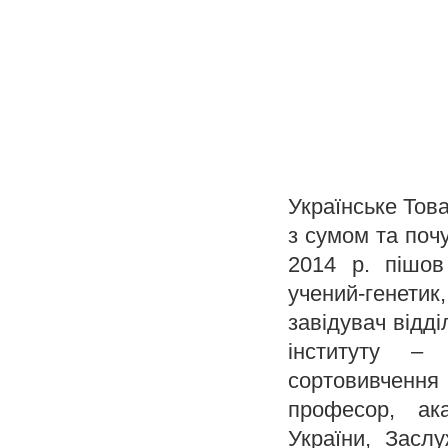
Українське Това
з сумом та поч
2014 р. пішов
учений-генетик
завідувач відд
інституту – 
сортовивченн
професор, ак
України, Засл