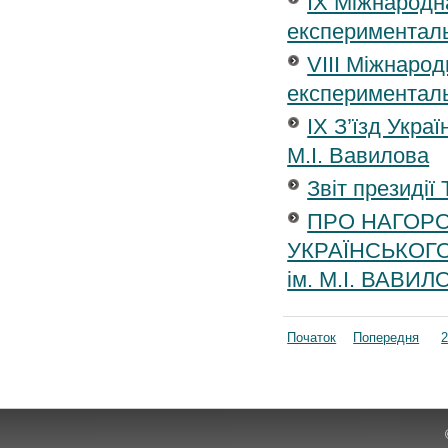
IX Міжнародн
експерименталь
VIII Міжнаро
експерименталь
IX З’їзд Украї
М.І. Вавилова
Звіт президії 
ПРО НАГОР
УКРАЇНСЬКОГО
ім. М.І. ВАВИЛ
Початок
Попередня