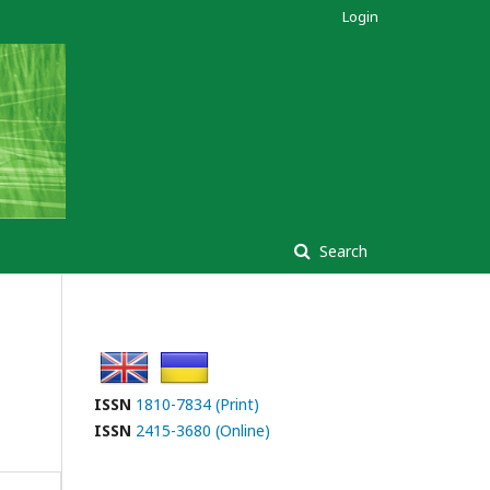
Login
Search
ISSN
1810-7834 (Print)
ISSN
2415-3680 (Online)