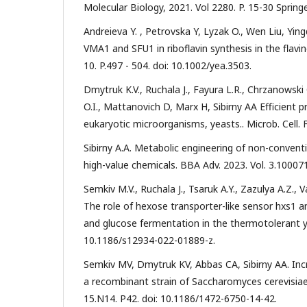
Molecular Biology, 2021. Vol 2280. P. 15-30 Sprin
Andreieva Y. , Petrovska Y, Lyzak O., Wen Liu, Yin
VMA1 and SFU1 in riboflavin synthesis in the flavin
10. P.497 - 504. doi: 10.1002/yea.3503.
Dmytruk K.V., Ruchala J., Fayura L.R., Chrzanowski 
O.I., Mattanovich D, Marx H, Sibirny AA Efficient p
eukaryotic microorganisms, yeasts.. Microb. Cell. F
Sibirny A.A. Metabolic engineering of non-convent
high-value chemicals. BBA Adv. 2023. Vol. 3.10007
Semkiv M.V., Ruchala J., Tsaruk A.Y., Zazulya A.Z., 
The role of hexose transporter-like sensor hxs1 an
and glucose fermentation in the thermotolerant y
10.1186/s12934-022-01889-z.
Semkiv MV, Dmytruk KV, Abbas CA, Sibirny AA. Inc
a recombinant strain of Saccharomyces cerevisiae
15.N14. P42. doi: 10.1186/1472-6750-14-42.