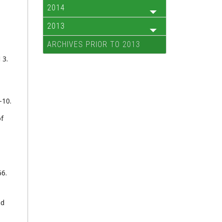
2014
2013
ARCHIVES PRIOR TO 2013
 3.
-10.
of
66.
nd