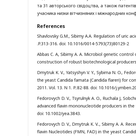
та 31 авторського свідоцтва, а також патентів 
учасника низки вітчизняних і міжнародних конфер
References
Shavlovsky G.M., Sibirny A.A. Regulation of uric aci
.P.313-316. doi: 10.1016/0014-5793(73)80129-2
Abbas C. A, Sibirny A. A. Microbiol genetic control
construction of robust biotechnological producers
Dmytruk K. V., Yatsyshyn V. Y., Sybirna N. O., Fedor
the yeast Candida famata (Candida flareri) for co
2011. Vol. 13. N 1. P.:82-88. doi: 10.1016/j.ymben.2
Fedorovych D. V., Tsyrulnyk A. O., Ruchala J, Sobchu
advanced flavin mononucleotide producers in the fl
doi: 10.1002/yea.3843.
Fedorovych D. V., Dmytruk K. V.., Sibirny A. A. Rec
flavin Nucleotides (FMN, FAD) in the yeast Candida