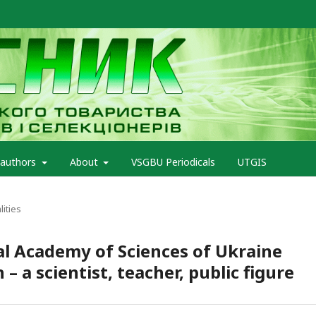
 authors
About
VSGBU Periodicals
UTGIS
ities
l Academy of Sciences of Ukraine
 a scientist, teacher, public figure