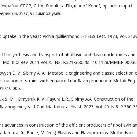
України, СРСР, США, Японії та Південної Кореї, організатора і
енцій, з’їздів і симпозіумів.
d uptake in the yeast Pichia guilliermondii.- FEBS Lett. 1973, Vol, 31.N
 of biosynthesis and transport of riboflavin and flavin nucleotides and
. Mol Biol Rev. 2011 Vol.75. N2, P.321-360. doi: 10.1128/MMBR.00030
ovych D. V,. Sibirny A. A.. Metabolic engineering and classic selection 
nstruction of strains with enhanced riboflavin production. Metab Eng.
010.10.005.
k S. M.,, Dmytruk K. V., Fayura L.R., Sibirny A.A. Construction of the
avinogenic yeast Candida famata. Yeast. 2023. Vol. 40. N 8. P.:360-3
ent advances in construction of the efficient producers of riboflavin a
 famata. In: Barile, M. (eds) Flavins and Flavoproteins. Methods in