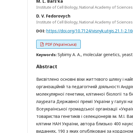
M. L. Bars’ka
Institute of Cell Biology, National Academy of Sciences
D. V. Fedorovych
Institute of Cell Biology, National Academy of Sciences
https://doi.org/10.7124/visnyk.utgis.21.1-2.1
DOI:
PDF (Українська)
Sybirny A. A., molecular genetics, yeas
Keywords:
Abstract
Висвітлено основні віхи життєвого шляху і най
організаційній та педагогічній діяльності Андр
молекулярної генетики, клітинної біології та б
лауреата Державної премії України у галузі на
Всеукраїнської громадської організації «Украї
товариства генетиків і селекціонерів ім. М.І. 
клітини НАН України, автора близько 400 науко
виданнях, 190 з яких опубліковані за кордоном