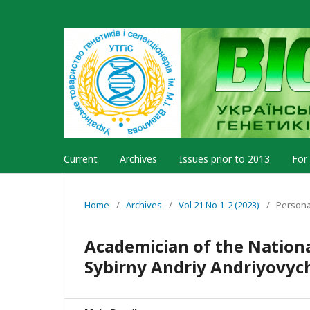
Current
Archives
Issues prior to 2013
For
Home
/
Archives
/
Vol 21 No 1-2 (2023)
/
Personal
Academician of the Nationa
Sybirny Andriy Andriyovych –