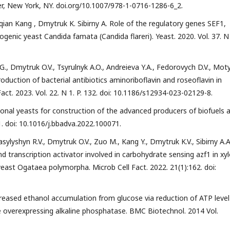
ger, New York, NY. doi.org/10.1007/978-1-0716-1286-6_2.
gqian Kang , Dmytruk K. Sibirny A. Role of the regulatory genes SEF1,
ogenic yeast Candida famata (Candida flareri). Yeast. 2020. Vol. 37. N
G., Dmytruk O.V., Tsyrulnyk A.O., Andreieva Y.A., Fedorovych D.V., Mot
roduction of bacterial antibiotics aminoriboflavin and roseoflavin in
act. 2023. Vol. 22. N 1. P. 132. doi: 10.1186/s12934-023-02129-8.
ional yeasts for construction of the advanced producers of biofuels 
1. doi: 10.1016/j.bbadva.2022.100071.
Vasylyshyn R.V., Dmytruk O.V., Zuo M., Kang Y., Dmytruk K.V., Sibirny A.A
d transcription activator involved in carbohydrate sensing azf1 in xy
east Ogataea polymorpha. Microb Cell Fact. 2022. 21(1):162. doi:
reased ethanol accumulation from glucose via reduction of ATP level
 overexpressing alkaline phosphatase. BMC Biotechnol. 2014 Vol.