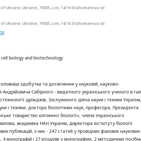
 of Ukraine, Ukraine, 79005, Lviv, 14/16 Drahomanova str.
 of Ukraine, Ukraine, 79005, Lviv, 14/16 Drahomanova str.
600
t cell biology and biotechnology
головніші здобутки та досягнення у науковій, науково-
ія Андрійовича Сибірного - видатного українського ученого в гал
іотехнології дріжджів, Заслуженого діяча науки і техніки України
уки і техніки, доктора біологічних наук, професора, Президента
нське товариство клітинної біології», члена Українського
Вавилова, академіка НАН України, директора Інституту біології
вих публікацій, з них - 247 статей у провідних фахових наукових
, 4 монографій і 27 розділів у монографіях, 2 методичних посібни