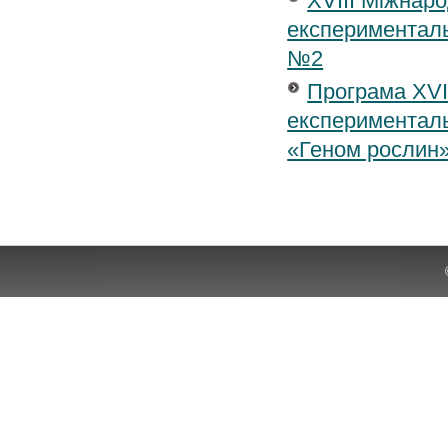
XVIII Міжнар
експерименталь
№2
Програма XVІ
експериментальн
«Геном рослин