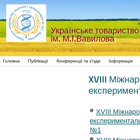
Українське товариство 
ім. М.І.Вавилова
Головна
Публікації
Конференції та з'їзди
Інформація
XVIII Міжна
експеримент
XVIII Міжнар
експерименталь
№1